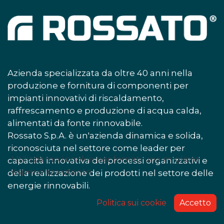
Azienda specializzata da oltre 40 anni nella
produzione e fornitura di componenti per
impianti innovativi di riscaldamento,
raffrescamento e produzione di acqua calda,
alimentati da fonte rinnovabile.
Rossato S.p.A. è un'azienda dinamica e solida,
riconosciuta nel settore come leader per
Utilizziamo i cookie per fornirti una migliore
capacità innovativa dei processi organizzativi e
esperienza utente.
della realizzazione dei prodotti nel settore delle
energie rinnovabili.
Politica sui cookie
Accetto