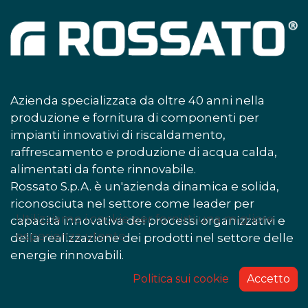
Azienda specializzata da oltre 40 anni nella
produzione e fornitura di componenti per
impianti innovativi di riscaldamento,
raffrescamento e produzione di acqua calda,
alimentati da fonte rinnovabile.
Rossato S.p.A. è un'azienda dinamica e solida,
riconosciuta nel settore come leader per
Utilizziamo i cookie per fornirti una migliore
capacità innovativa dei processi organizzativi e
esperienza utente.
della realizzazione dei prodotti nel settore delle
energie rinnovabili.
Politica sui cookie
Accetto