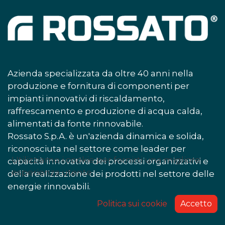
Azienda specializzata da oltre 40 anni nella
produzione e fornitura di componenti per
impianti innovativi di riscaldamento,
raffrescamento e produzione di acqua calda,
alimentati da fonte rinnovabile.
Rossato S.p.A. è un'azienda dinamica e solida,
riconosciuta nel settore come leader per
Utilizziamo i cookie per fornirti una migliore
capacità innovativa dei processi organizzativi e
esperienza utente.
della realizzazione dei prodotti nel settore delle
energie rinnovabili.
Politica sui cookie
Accetto